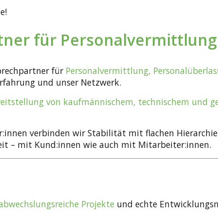
e!
artner für Personalvermittlu
sprechpartner für
Personalvermittlung, Personalüberla
Erfahrung und unser Netzwerk.
reitstellung von kaufmännischem, technischem und g
:innen verbinden wir Stabilität mit flachen Hierarch
t – mit Kund:innen wie auch mit Mitarbeiter:innen.
abwechslungsreiche Projekte
und echte Entwicklungsm